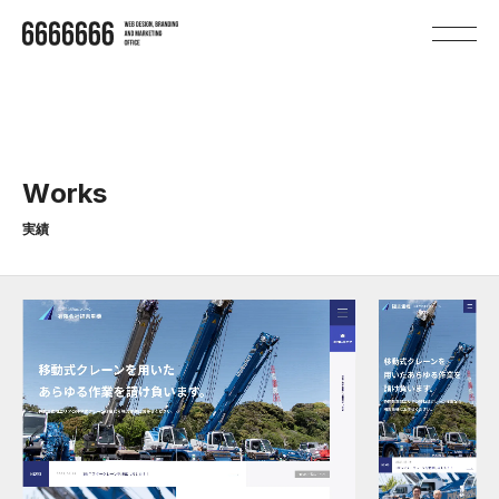
W
o
r
k
s
実績