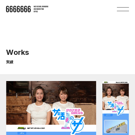
W
o
r
k
s
実績