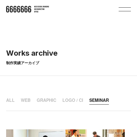
W
o
r
k
s
a
r
c
h
i
v
e
制作実績アーカイブ
ALL
WEB
GRAPHIC
LOGO / CI
SEMINAR