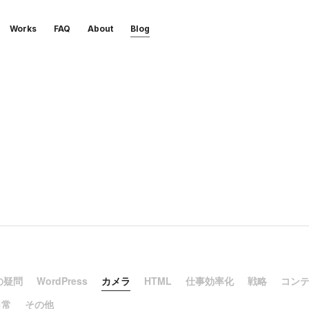
Works
FAQ
About
Blog
の疑問
WordPress
カメラ
HTML
仕事効率化
戦略
コン
日常
その他