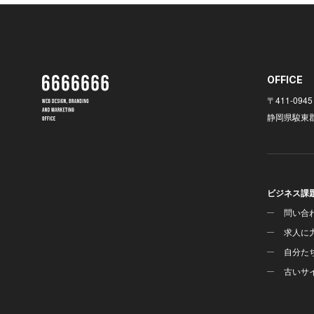
OFFICE
〒411-0945
静岡県駿東郡
ビジネス課
問い合
求人に
自分た
古いサ