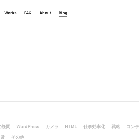
Works
FAQ
About
Blog
の疑問
WordPress
カメラ
HTML
仕事効率化
戦略
コン
日常
その他