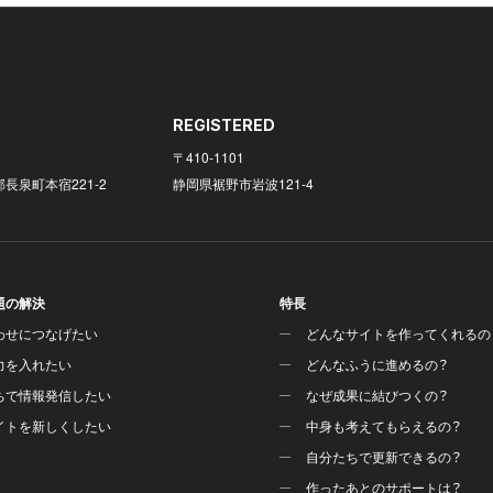
REGISTERED
〒410-1101
長泉町本宿221-2
静岡県裾野市岩波121-4
題の解決
特長
わせにつなげたい
どんなサイトを作ってくれるの
力を入れたい
どんなふうに進めるの？
ちで情報発信したい
なぜ成果に結びつくの？
イトを新しくしたい
中身も考えてもらえるの？
自分たちで更新できるの？
作ったあとのサポートは？