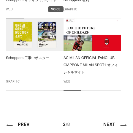
WEB
VOICE
GRAPHIC
Schoppers 工事中ポスター
AC MILAN OFFICIAL FANCLUB
GIAPPONE MILAN SPOT1 オフィ
シャルサイト
GRAPHIC
WEB
PREV
2
/8
NEXT