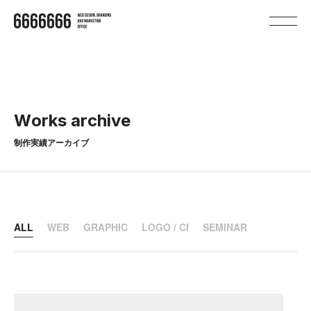
W
o
r
k
s
a
r
c
h
i
v
e
制作実績アーカイブ
ALL
WEB
GRAPHIC
LOGO / CI
SEMINAR