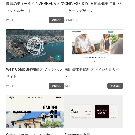
魔法のティータイムVERBENA オフ
CHINESE STYLE 彩食健美 二胡 パ
ィシャルサイト
ッケージデザイン
WEB
VOICE
GRAPHIC
West Coast Brewing オフィシャル
南町法律事務所 オフィシャルサイ
サイト
ト
WEB
VOICE
WEB
VOICE
Schoppers オフィシャルサイト
Schoppers 名刺